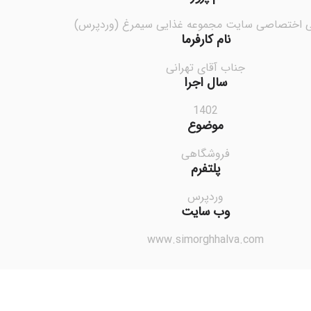
 اختصاصی سایت مجموعه غذایی سیمرغ (وردپرس)
نام کارفرما
جناب آقای تهرانی
سال اجرا
1402
موضوع
فروشگاهی
پلتفرم
وردپرس
وب سایت
www.simorghhalva.com