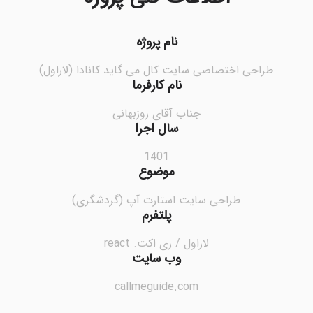
نام پروژه
طراحی اختصاصی سایت کال می گاید کانادا (لاراول)
نام کارفرما
جناب آقای روزبهانی
سال اجرا
1401
موضوع
طراحی سایت استارت آپ (گردشگری)
پلتفرم
لاراول / ری اکت. react
وب سایت
callmeguide.com