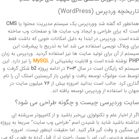
اریخچه‌ وردپرس (WordPress)
مانطور که گفته شد ووردپرس یک سیستم مدیریت محتوا یا
CMS
ست که برای طراحی و ایجاد وب‌ سایت ‌ها و صفحات وب ساخته
ده ‌است. وردپرس در ابتدا به دلیل امکانات خوبی که داشت فقط
رای وبلاگ‌ نویسی استفاده می ‌شد اما به ‌تدریج با پیشرفت این
یستم از آن برای تولید سایت‌ ها نیز استفاده گردید. وردپرس به زبان
PH
نوشته شده است و قابلیت پشتیبانی از
MySQL
را نیز دارد. این
یستم که رایگان است در سال
۲۰۰۳
در ادامه‌ پروژه‌
b2
شکل گرفت و
وسط مت مولنوگ توسعه یافت و اولین باز کریستین اسلک آن را نام
گذاری کرد. جالب است بدانید امروزه بیش از
۷۶
میلیون سایت در
هان با استفاده از وردپرس توسعه یافته ‌اند.
ایت وردپرسی چیست و چگونه طراحی می شود؟
گر از اخبار علم و تکنولوژی بی‌خبر باشید و از کامپیوتر سررشته ای
داشته باشید شاید با شنیدن اسم “طراحی وب ‌سایت” سریعا به پروژه
ای سنگین و وقت ‌گیر فکر کنید. اما حقیقت اینطور نیست. امروزه
یستم وردپرس این امر را بسیار راحت‌ تر از قبل کرده به ‌طوری که می