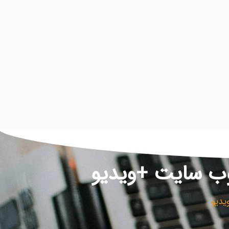
وب سایت +ویدیو
یدیو