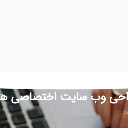
احی وب سایت اختصاصی هت
تل