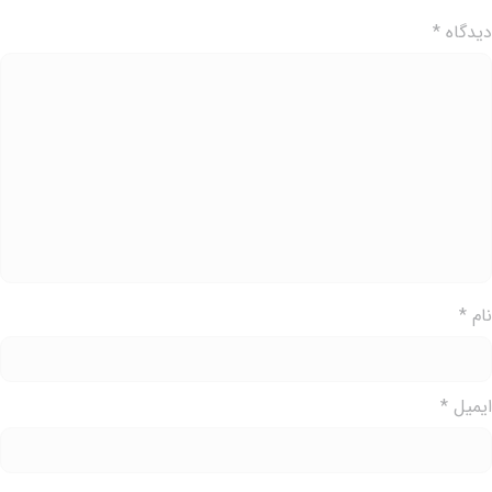
یدگاه
*
ام
*
یمیل
*