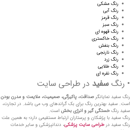
رنگ مشکی
رنگ آبی
رنگ قرمز
رنگ سبز
رنگ قهوه ای
رنگ خاکستری
رنگ بنفش
رنگ نارنجی
رنگ زرد
رنگ طلایی
رنگ نقره ای
 رنگ
سفید
در طراحی سایت
نگ سفید نمایانگر
صداقت، پاکیزگی، صمیمیت، ملایمت و مدرن بودن
ست. سفید بهترین رنگ برای بک گراندهای وب می باشد. در تجارت،
فید رنگ
خستگی گیر و انرژی بخش
است.
نگ سفید با پژشکان و پرستاران ارتباط مستقیمی دارد؛ به همین علت
نگ سفید در
طراحی سایت پزشکی
، دندانپزشکی و سایر خدمات